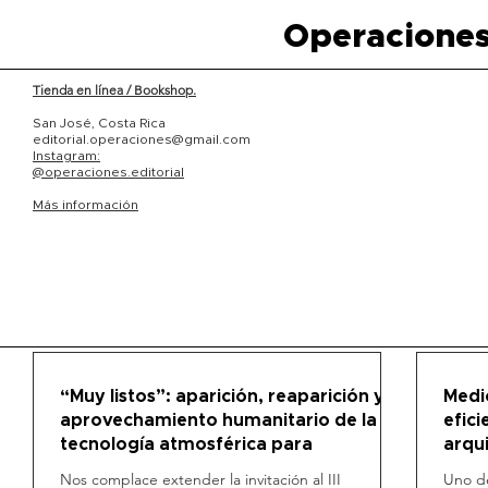
Operaciones
Tienda en línea / Bookshop.
San José, Costa Rica
editorial.operaciones@gmail.com
Instagram:
@operaciones.editorial
Más información
“Muy listos”: aparición, reaparición y
Medio
aprovechamiento humanitario de la
efic
tecnología atmosférica para
arqu
foto
Nos complace extender la invitación al III
Uno de