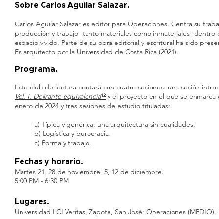
S
obre Carlos Aguilar Salazar
.
Carlos Aguilar Salazar es editor para Operaciones. Centra su trabaj
producción y trabajo -tanto materiales como inmateriales- dentro de
espacio vivido. Parte de su obra editorial y escritural ha sido pres
Es arquitecto por la Universidad de Costa Rica (2021).
Pro
gr
ama.
Este club de lectura contará con cuatro sesiones: una sesión intro
Vol. I. Delirante equivalencia
¹²
y el proyecto en el que se enmarca es
enero de 2024 y tres sesiones de estudio tituladas:
a) Típica y genérica: una arquitectura sin cualidades.
b) Logística y burocracia.
c) Forma y trabajo.
Fechas y horario.
Martes 21, 28 de noviembre, 5, 12 de diciembre.
5:00 PM - 6:30 PM
Lugar
es
.
Unive
rsidad LCI Veritas, Zapote, San José; Operaciones (MEDIO), 