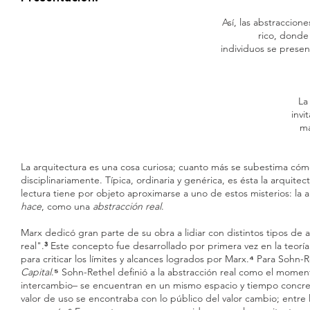
Así, las abstraccio
rico, dond
individuos se pres
La
invi
ma
La arquitectura es una cosa curiosa; cuanto más se subestima cómo
disciplinariamente. Típica, ordinaria y genérica, es ésta la arquit
lectura tiene por objeto aproximarse a uno de estos misterios: l
hace
, como una
abstracción real
.
Marx dedicó gran parte de su obra a lidiar con distintos tipos de 
real".
³
Este concepto fue desarrollado por primera vez en la teoría
para criticar los límites y alcances logrados por Marx.
⁴
Para Sohn-Re
Capital
.
⁵
Sohn-Rethel definió a la abstracción real como el momen
intercambio– se encuentran en un mismo espacio y tiempo concret
valor de uso se encontraba con lo público del valor cambio; entre l