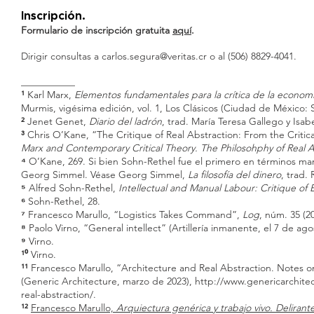
In
s
cripci
ón.
Formulario de inscripción gratuita
aquí
.
Dirigir consultas a
carlos.segura@veritas.cr
o al (506) 8829-4041.
___________
¹
Karl Marx,
Elementos fundamentales para la crítica de la economí
Murmis, vigésima edición, vol. 1, Los Clásicos (Ciudad de México: Si
²
Jenet Genet,
Diario del ladrón
, trad. María Teresa Gallego y Isabe
³
Chris O’Kane, “The Critique of Real Abstraction: From the Critica
Marx and Contemporary Critical Theory. The Philosohphy of Real A
⁴
O’Kane, 269. Si bien Sohn-Rethel fue el primero en términos marx
Georg Simmel. Véase Georg Simmel,
La filosofía del dinero
, trad.
⁵
Alfred Sohn-Rethel,
Intellectual and Manual Labour: Critique of
⁶
Sohn-Rethel, 28.
⁷
Francesco Marullo, “Logistics Takes Command”,
Log
, núm. 35 (20
⁸
Paolo Virno, “General intellect” (Artillería inmanente, el 7 de ag
⁹
Virno.
¹⁰
Virno.
¹¹
Francesco Marullo, “Architecture and Real Abstraction. Notes 
(Generic Architecture, marzo de 2023),
http://www.genericarchitec
real-abstraction/
.
¹²
Francesco Marullo,
Arquiectura genérica y trabajo vivo. Delirant