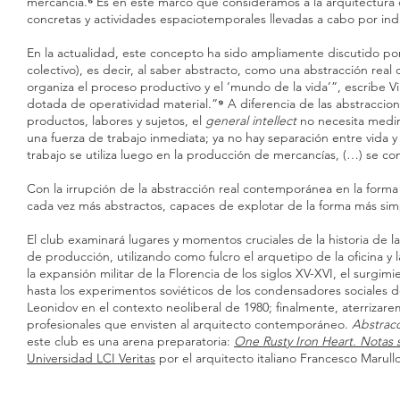
mercancía.
⁶
Es en este marco que consideramos a la arquitectura 
concretas y actividades espaciotemporales llevadas a cabo por in
En la actualidad, este concepto ha sido ampliamente discutido por e
colectivo), es decir, al saber abstracto, como una abstracción re
organiza el proceso productivo y el ‘mundo de la vida’”, escribe V
dotada de operatividad material.”
⁹
A diferencia de las abstraccio
productos, labores y sujetos, el
general intellect
no necesita medir 
una fuerza de trabajo inmediata; ya no hay separación entre vida 
trabajo se utiliza luego en la producción de mercancías, (…) se 
Con la irrupción de la abstracción real contemporánea en la form
cada vez más abstractos, capaces de explotar de la forma más simple
El club examinará lugares y momentos cruciales de la historia de la
de producción, utilizando como fulcro el arquetipo de la oficina y l
la expansión militar de la Florencia de los siglos XV-XVI, el surgim
hasta los experimentos soviéticos de los condensadores sociales 
Leonidov en el contexto neoliberal de 1980; finalmente, aterrizar
profesionales que envisten al arquitecto contemporáneo.
Abstracc
este club es una arena preparatoria:
One Rusty Iron Heart. Notas 
Universidad LCI Veritas
por el arquitecto italiano Francesco Marullo