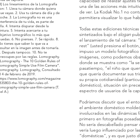
capacidad de realizar ajustes 
8] Los lineamientos de la Lomografía
una de las acciones más intuitiv
on: 1. Lleva tu cámara donde quiera
de ver. La Kodak No.1 no cont
ue vayas. 2. Usa tu cámara de día y de
permitiera visualizar lo que ha
oche. 3. La Lomografía no es una
nterferencia de tu vida, es parte de
lla. 4. Intenta disparar desde la
Todas estas ediciones técnicas
intura. 5. Intenta acercarte a tu
sintetizados bajo el
slogan
publ
bjetivo lomográfico lo más que
uedas. 6. No pienses. 7. Se rápido. 8.
el lanzamiento de tal cámara: 
o tienes que saber lo que va a
rest” (usted presiona el botón
esultar en la imagen antes de tomarla.
impuso un modelo fotográfico f
. Después tampoco. 10. No te
imágenes, como podemos obser
reocupes por las reglas. Lomography.
Lomography - The 10 Golden Rules of
donde se muestra como “la señ
omography Simple Use Film Camera”.
pasatiempo, “el niño que querí
omography. Lomography, Consultado
que quería documentar sus tri
l 4 de febrero de 2019.
ttps://www.lomography.com/magazine
su propia cotidianidad (partic
335803-the-10-golden-rules-of-
doméstico), situación sin pre
omography-simple-use-film-camera
(T.
espectro de usuarios de la capt
el A.)
Podríamos discutir que el ent
el ambiente doméstico moldeó 
involucrados en las dinámicas f
primero en fotografías posada
No sería descabellado pensar
vería luego influenciado por la
“domésticas”, y es que justo d