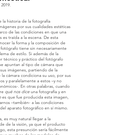
 2019.
la historia de la fotografía
 imágenes por sus cualidades estéticas
marco de las condiciones en que una
es traída a la escena. De esta
nocer la forma y la composición de
 fotógrafo tiene sin necesariamente
blema de estilo. Si además de la
r técnico y práctico del fotógrafo
ue apuntan al tipo de cámara que
 sus imágenes, partiendo de la
 la cámara condiciona su uso, por sus
icos y paralelamente a estos –y no
onómicos-. En otras palabras, cuando
bre
qué nos dice
una fotografía y en
o
es que fue producida esta imagen,
arnos –también- a las condiciones
del aparato fotográfico en sí mismo.
, es muy natural llegar a la
e de la visión, ya que el producto
go, esta presunción sería fácilmente