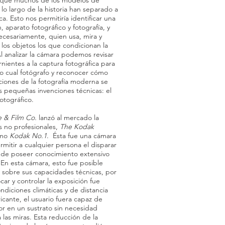
 que muchos de los modelos de
lo largo de la historia han separado a
ica. Esto nos permitiría identificar una
, aparato fotográfico y fotografía, y
necesariamente, quien usa, mira y
los objetos los que condicionan la
l analizar la cámara podemos revisar
nientes a la captura fotográfica para
 o cual fotógrafo y reconocer cómo
ciones de la fotografía moderna se
s pequeñas invenciones técnicas: el
otográfico.
e & Film Co.
lanzó al mercado la
s no profesionales,
The Kodak
omo
Kodak No.1
. Ésta fue una cámara
rmitir a cualquier persona el disparar
d de poseer conocimiento extensivo
 En esta cámara, esto fue posible
n sobre sus capacidades técnicas, por
car y controlar la exposición fue
ndiciones climáticas y de distancia
ricante, el usuario fuera capaz de
r en un sustrato sin necesidad
a las miras. Esta reducción de la