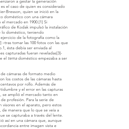
enzaron a gestar la generación
 es el caso de quien es considerado
er-Bresson, quien se inició en la
bito doméstico con una cámara
en el mercado en 1900.[1] Si
ráfico de Kodak impulsó la instalación
de lo doméstico, teniendo
ejercicio de la fotografía como la
] –tras tomar las 100 fotos con las que
.1, ésta debía ser enviada al
es capturadas fueran reveladas[3]-
ue el
tema
doméstico empezaba a ser
ie de cámaras de formato medio
n los costos de las cámaras hasta
s centavos por rollo. Además de
rtidumbre y el error en las capturas
, se amplió el mercado tanto en
e profesión. Para la serie de
visores en el aparato, pero estos
, de manera que lo que se veía a
 que se capturaba a través del lente.
tió así en una cámara que, aunque
ncordancia entre imagen vista e