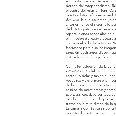
–con este tipo de cámara- com
dorada del fotoperiodismo. Tal
el padre del mismo: Henri Carti
práctica fotográfica en el ám
Brownie
, la cual se introdujo 
anteriormente el sistema fotog
de lo fotográfico en el reino 
repercusiones espaciales en el 
eliminación del cuarto oscuro[2
contaba el rollo de la Kodak No
fabricante para que las imágen
también podríamos discutir q
instalado en lo fotográfico.
Con la introducción de la ser
Brownie
de Kodak, se abarataro
costar un dólar y tan solo uno
reducirse y uniformarse la ince
de las primeras cámaras Kodak
calidad de pasatiempo y como d
Brownies
Kodak ya contaba con 
producían un error de paralaje
través de la mira difería de lo
La cámara doméstica se convir
poco fiable en términos de co