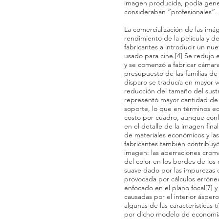
imagen producida, podía gener
consideraban “profesionales”.
La comercialización de las im
rendimiento de la película y de
fabricantes a introducir un nue
usado para cine.[4] Se redujo
y se comenzó a fabricar cámar
presupuesto de las familias de
disparo se traducía en mayor v
reducción del tamaño del sustra
representó mayor cantidad de
soporte, lo que en términos e
costo por cuadro, aunque conl
en el detalle de la imagen fina
de materiales económicos y las
fabricantes también contribuyó 
imagen: las aberraciones crom
del color en los bordes de los
suave dado por las impurezas de
provocada por cálculos erróneo
enfocado en el plano focal[7] y 
causadas por el interior ásper
algunas de las características 
por dicho modelo de economía 