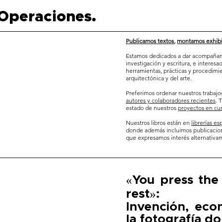
Operaciones.
Publicamos textos
,
montamos exhibi
Estamos dedicados a dar acompañam
investigación y escritura, e interesa
herramientas, prácticas y procedimi
arquitectónica y del arte.
Preferimos ordenar nuestros trabaj
autores y colaboradores recientes
. 
estado de nuestros
proyectos en cu
Nuestros libros están en
librerías es
donde además incluimos publicacio
que expresamos interés alternativa
«You press the
rest»:
Invención, eco
la fotografía d