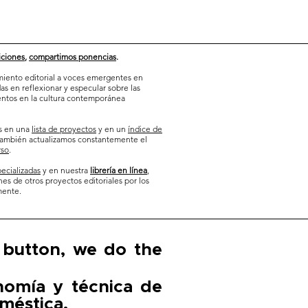
ciones
,
compartimos ponencias
.
iento editorial a voces emergentes en
das en reflexionar y especular sobre las
entos en la cultura contemporánea
os en una
lista de proyectos
y en un
índice de
También actualizamos constantemente el
rso
.
pecializadas
y en nuestra
librería en línea
,
nes
de otros proyectos editoriales por los
mente.
 button, we do the
nomía y técnica de
oméstica.