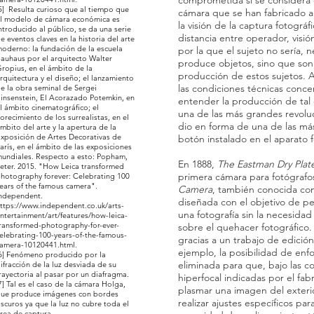
comprometida si se considera
5] Resulta curioso que al tiempo que
cámara que se han fabricado a 
l modelo de cámara económica es
la visión de la captura fotográf
ntroducido al público, se da una serie
distancia entre operador, visión
e eventos claves en la historia del arte
oderno: la fundación de la escuela
por la que el sujeto no sería, 
auhaus por el arquitecto Walter
produce objetos, sino que son 
ropius, en el ámbito de la
producción de estos sujetos. A
rquitectura y el diseño; el lanzamiento
las condiciones técnicas concer
e la obra seminal de Sergei
insenstein, El Acorazado Potemkin, en
entender la producción de tal
l ámbito cinematográfico; el
una de las más grandes revolu
lorecimiento de los surrealistas, en el
dio en forma de una de las má
mbito del arte y la apertura de la
xposición de Artes Decorativas de
botón instalado en el aparato f
arís, en el ámbito de las exposiciones
undiales. Respecto a esto: Popham,
En 1888,
The Eastman Dry Plat
eter. 2015. "How Leica transformed
primera cámara para fotógrafo
hotography forever: Celebrating 100
ears of the famous camera".
Camera
, también conocida c
ndependent.
diseñada con el objetivo de pe
ttps://www.independent.co.uk/arts-
una fotografía sin la necesida
ntertainment/art/features/how-leica-
ransformed-photography-for-ever-
sobre el quehacer fotográfico.
elebrating-100-years-of-the-famous-
gracias a un trabajo de edició
amera-10120441.html.
ejemplo, la posibilidad de enfo
6] Fenómeno producido por la
eliminada para que, bajo las co
ifracción de la luz desviada de su
rayectoria al pasar por un diafragma.
hiperfocal indicadas por el fab
7] Tal es el caso de la cámara Holga,
plasmar una imagen del exterio
ue produce imágenes con bordes
realizar ajustes específicos par
scuros ya que la luz no cubre toda el
rea de captura.