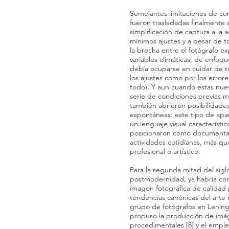
Semejantes limitaciones de con
fueron trasladadas finalmente a
simplificación de captura a la 
mínimos ajustes y a pesar de t
la brecha entre el fotógrafo e
variables climáticas, de enfoq
debía ocuparse en cuidar de to
los ajustes como por los errores
todo). Y aun cuando estas nuev
serie de condiciones previas má
también abrieron posibilidad
espontáneas: este tipo de apar
un lenguaje visual característic
posicionaron como documentad
actividades cotidianas, más q
profesional o artístico.
Para la segunda mitad del siglo
postmodernidad, ya habría com
imagen fotográfica de calidad 
tendencias canónicas del arte
grupo de fotógrafos en Lening
propuso la producción de imág
procedimentales [8] y el empl