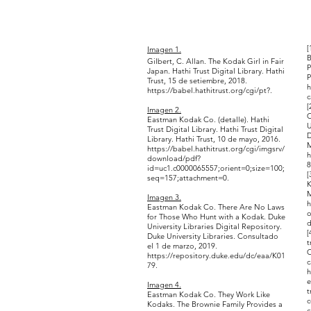
[
Imagen 1.
B
Gilbert, C. Allan. The Kodak Girl in Fair
P
Japan. Hathi Trust Digital Library. Hathi
P
Trust, 15 de setiembre, 2018.
h
https://babel.hathitrust.org/cgi/pt?.
c
[
Imagen 2.
C
Eastman Kodak Co. (detalle). Hathi
U
Trust Digital Library. Hathi Trust Digital
D
Library. Hathi Trust, 10 de mayo, 2016.
M
https://babel.hathitrust.org/cgi/imgsrv/
h
download/pdf?
8
id=uc1.c0000065557;orient=0;size=100;
[
seq=157;attachment=0.
K
M
Imagen 3.
h
Eastman Kodak Co. There Are No Laws
for Those Who Hunt with a Kodak. Duke
d
University Libraries Digital Repository.
[
Duke University Libraries. Consultado
t
el 1 de marzo, 2019.
C
https://repository.duke.edu/dc/eaa/K01
c
79.
h
e
Imagen 4.
t
Eastman Kodak Co. They Work Like
c
Kodaks. The Brownie Family Provides a
c