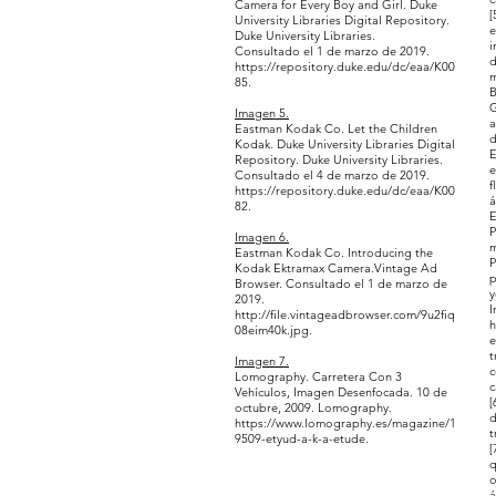
Camera for Every Boy and Girl. Duke
[
University Libraries Digital Repository.
e
Duke University Libraries.
i
Consultado el 1 de marzo de 2019.
d
https://repository.duke.edu/dc/eaa/K00
m
85.
B
G
Imagen 5.
a
Eastman Kodak Co. Let the Children
d
Kodak. Duke University Libraries Digital
E
Repository. Duke University Libraries.
e
Consultado el 4 de marzo de 2019.
f
https://repository.duke.edu/dc/eaa/K00
á
82.
E
P
Imagen 6.
m
Eastman Kodak Co. Introducing the
P
Kodak Ektramax Camera.Vintage Ad
p
Browser. Consultado el 1 de marzo de
y
2019.
I
http://file.vintageadbrowser.com/9u2fiq
h
08eim40k.jpg.
e
t
Imagen 7.
c
Lomography. Carretera Con 3
c
Vehículos, Imagen Desenfocada. 10 de
[
octubre, 2009. Lomography.
d
https://www.lomography.es/magazine/1
t
9509-etyud-a-k-a-etude.
[
q
o
á