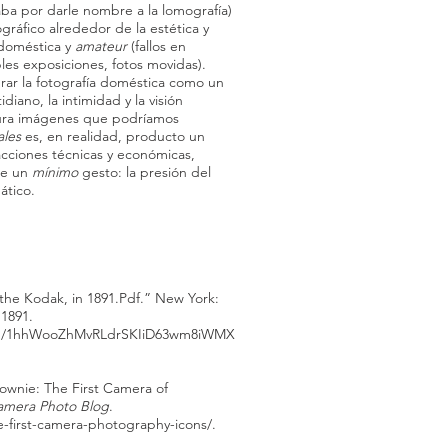
ba por darle nombre a la lomografía)
gráfico alrededor de la estética y
 doméstica y
amateur
(fallos en
ples exposiciones, fotos movidas).
ar la fotografía doméstica como un
diano, la intimidad y la visión
ura imágenes que podríamos
ales
es, en realidad, producto un
acciones técnicas y económicas,
de un
mínimo
gesto: la presión del
ático.
the Kodak, in 1891.Pdf.” New York:
1891.
le/d/1hhWooZhMvRLdrSKIiD63wm8iWMX
ownie: The First Camera of
amera Photo Blog
.
-first-camera-photography-icons/.