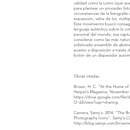
calidad como la Lomo (que aca
para plantear un proceder foto
circunstancias de la fotografía
exposición, velos de luz, múlti
Este movimiento buscó consagr
lenguaje auténtico sobre lo coti
personal del mundo; esa capt
considerar como las más
natur
sofisticado ensamble de abstr
puesto a disposición a través 
botón de un disparador autom
Obras citadas.
Brown, H. C. “At the Home of 
Harper’s Magazine, November 
https://drive.google.com/fi
O-d2i/view?usp=sharing.
Camera, Samy's. 2016. "The Br
Photography Icons".
Samy's C
http://blog.samys.com/brownie