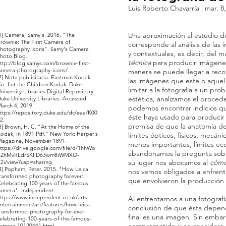
Luis Roberto Chavarría | mar. 8,
Una aproximación al estudio de 
1] Camera, Samy's. 2016. "The
rownie: The First Camera of
corresponde al análisis de las
hotography Icons". Samy's Camera
y contextuales, es decir, del 
hoto Blog.
técnica
para producir imágenes 
ttp://blog.samys.com/brownie-first-
amera-photography-icons/.
manera se puede llegar a reco
2] Nota publicitaria. Eastman Kodak
las imágenes que este o aquel
o. Let the Children Kodak. Duke
limitar a la fotografía a un pro
niversity Libraries Digital Repository.
estética, analizamos el procede
uke University Libraries. Accessed
arch 4, 2019.
podemos encontrar indicios q
ttps://repository.duke.edu/dc/eaa/K00
éste haya usado para producir
2.
premisa de que la anatomía de
3] Brown, H. C. “At the Home of the
odak, in 1891.Pdf.” New York: Harper’s
límites ópticos, físicos, mecán
agazine, November 1891.
menos importantes, límites ec
ttps://drive.google.com/file/d/1hhWo
abandonamos la pregunta so
oZhMvRLdrSKIiD63wm8iWMXO-
su lugar nos abocamos al
cóm
2i/view?usp=sharing
4] Popham, Peter. 2015. "How Leica
nos vemos obligados a enfrent
ransformed photography forever:
que envolvieron la producción 
elebrating 100 years of the famous
amera". Independent.
ttps://www.independent.co.uk/arts-
Al enfrentarnos a una fotografía
ntertainment/art/features/how-leica-
conclusión de que ésta depend
ransformed-photography-for-ever-
final es una imagen. Sin embar
elebrating-100-years-of-the-famous-
amera-10120441.html.