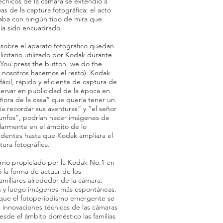
técnicos de la cámara se extendió a
as de la captura fotográfica: el acto
aba con ningún tipo de mira que
bía sido encuadrado.
 sobre el aparato fotográfico quedan
icitario utilizado por Kodak durante
“You press the button, we do the
, nosotros hacemos el resto). Kodak
ácil, rápido y eficiente de captura de
var en publicidad de la época en
ora de la casa” que quería tener un
a recordar sus aventuras” y “el señor
unfos”, podrían hacer imágenes de
ularmente en el ámbito de lo
cedentes hasta que Kodak ampliara el
ura fotográfica.
orno propiciado por la Kodak No.1 en
la forma de actuar de los
amiliares alrededor de la cámara:
s y luego imágenes más espontáneas.
 que el fotoperiodismo emergente se
s innovaciones técnicas de las cámaras
esde el ámbito doméstico las familias