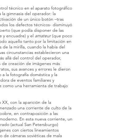
trol técnico en el aparato fotográfico
 la gimnasia del operador: la
activación de un único botón –tras
odos los defectos técnicos- disminuyó
xperto (que podía disponer de las
ue y encuadre) y el
amateur
(que poco
do aquello tanto por la limitación en
 de la mirilla, cuando la había del
as circunstancias establecieron una
s allá del control del operador,
es de creación de imágenes más
atos, sus avances y errores le dieron
o a la fotografía doméstica y la
ora de eventos familiares y
ue como una herramienta de trabajo
 XX, con la aparición de la
enzado una corriente de culto de la
pobre, en contraposición a las
 moderno. En esta nueva corriente, un
rado (actual San Petersburgo)
enes con ciertos lineamientos
eo de cámaras soviéticas de mala