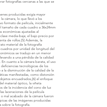
ar fotografías cercanas a las que se
ágenes producidas exigía mayor
 la cámara, lo que llevó a los
vo formato de película, inicialmente
 el tamaño de cada cuadro a 36x24mm
as económicas ajustadas al
 clase media-baja; el bajo precio por
enta de rollos.[5] Además, la
to material de la fotografía
 cuadros por unidad de longitud del
conómicos se tradujo en un menor
levando a una pérdida de la calidad
l. En cuanto a la cámara barata, el uso
 deficiencias tecnológicas de los
a la disminución de la calidad de la
áticas manifestadas, como distorsión
 objetos encuadrados,[6] el enfoque
l material óptico, la viñeta
s de la incidencia del cono de luz
las laceraciones de la película
o o mal acabado de la cámara fueron
típicas de las imágenes producidas
sobre la fotografía.