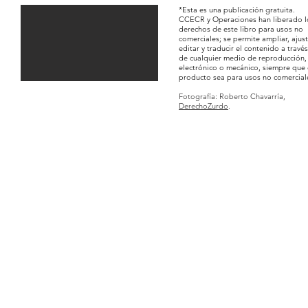
*Esta es una publicación gratuita.
CCECR y Operaciones han liberado l
derechos de este libro para usos no
comerciales; se permite ampliar, ajust
editar y traducir el contenido a través
de cualquier medio de reproducción,
electrónico o mecánico, siempre que 
producto sea para usos no comercial
Fotografía: Roberto Chavarría,
DerechoZurdo
.